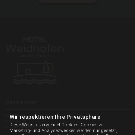
Unternehmen
Motel Waidhofen an der Thaya
Wir respektieren Ihre Privatsphäre
Mitterweg 11
Diese Website verwendet Cookies. Cookies zu
3830 Waidhofen an der Thaya
Marketing- und Analysezwecken werden nur gesetzt,