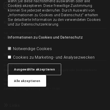
wenn Sie diese nachstehend auswählen oder alle
Cookies akzeptieren. Diese freiwillige Zustimmung
können Sie jederzeit widerrufen. Durch Auswahl von
„Informationen zu Cookies und Datenschutz“ erhalten
Sie detaillierte Information zu den verwendeten Cookies
Kontakt
und zur Datenschutzerklärung.
Tel.:
+43 720 531290 70
Informationen zu Cookies und Datenschutz
E-Mail:
motel.wt@austria-best-hotels.at
Notwendige Cookies
Info
Cookies zu Marketing- und Analysezwecken
24 Std. Check-In möglich
Ausgewählte akzeptieren
Snack und Getränkeautomat vorhanden Bargeld oder Bankomatkarte
Frühstück:
Alle akzeptieren
Montag bis Freitag 06:30 – 11:00
Samstag/Sonntag/Feiertag 07:30 – 11:00
Links
